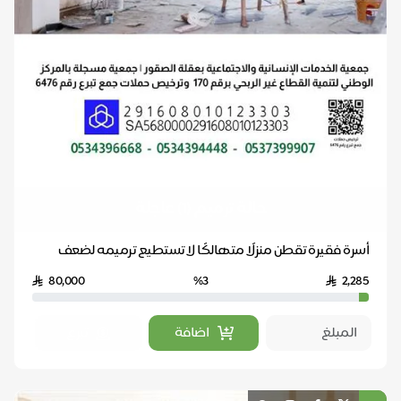
حالة ترميم (1) عاجلة
أسرة فقيرة تقطن منزلًا متهالكًا لا تستطيع ترميمه لضعف
حالها، نأمل من أهل الخير مد يد العون لمساعدتهم...
80,000
%3
2,285
اضافة
تبرع