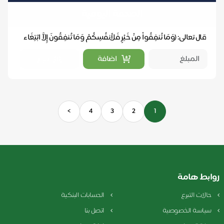
الصدقة اليومية
قال تعالى: (وَمَا تُنفِقُواْ مِنْ خَيْرٍ فَلأنفُسِكُمْ وَمَا تُنفِقُونَ إِلاَّ ابْتِغَاء
وَجْهِ اللّ...
اضافة
تبرع
>
4
3
2
1
روابط هامة
حالات التبرع
الحسابات البنكية
سياسة الخصوصية
اتصل بنا