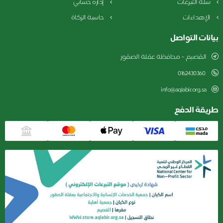
سلة التبرعات
إدارة حسابي
الإهداءات
حاسبة الزكاة
بيانات التواصل
القصيم – محافظة عقلة الصقور
0162430360
info@aqlabir.org.sa
طريقة الدفع