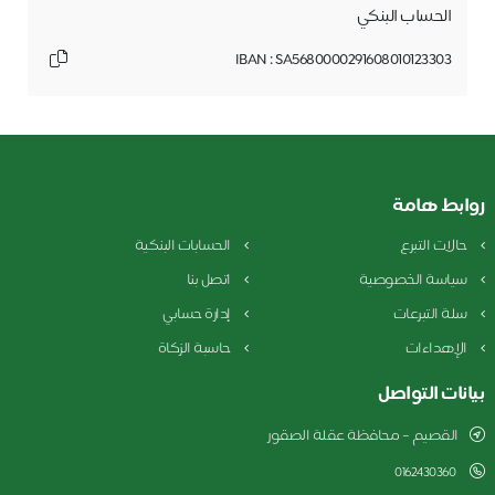
الحساب البنكي
IBAN : SA5680000291608010123303
روابط هامة
حالات التبرع
الحسابات البنكية
سياسة الخصوصية
اتصل بنا
سلة التبرعات
إدارة حسابي
الإهداءات
حاسبة الزكاة
بيانات التواصل
القصيم – محافظة عقلة الصقور
0162430360