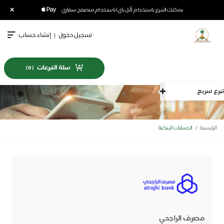
×
يمكنك التبرع باستخدام (أبل باي) باستخدام متصفح سفاري
تسجيل دخول
|
إنشاء حساب
سلة التبرعات
)
0
(
تبرع سريع
الرئيسية
الحسابات البنكية
مصرف الراجحي